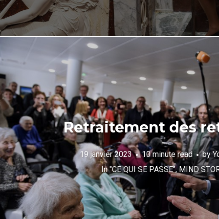
Retraitement des ret
19 janvier 2023
10 minute read
by
Y
In
"CE QUI SE PASSE"
,
MIND STO