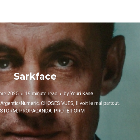
Sarkface
bre 2025
19 minute read
by
Youri Kane
,
Argentic/Numeric
,
CHOSES VUES
,
Il voit le mal partout
,
 STORM
,
PROPAGANDA
,
PROTEIFORM