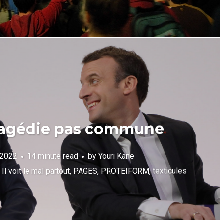
ragédie pas commune
l 2022
14 minute read
by
Youri Kane
,
Il voit le mal partout
,
PAGES
,
PROTEIFORM
,
texticules