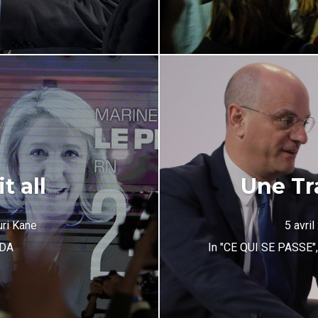
t all
Une T
uri Kane
5 avri
DA
In
"CE QUI SE PASSE"