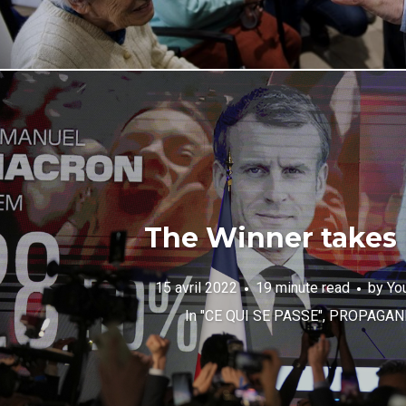
The Winner takes i
15 avril 2022
19 minute read
by
Yo
In
"CE QUI SE PASSE"
,
PROPAGAN