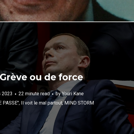
Grève ou de force
s 2023
22 minute read
by
Youri Kane
E PASSE"
,
Il voit le mal partout
,
MIND STORM