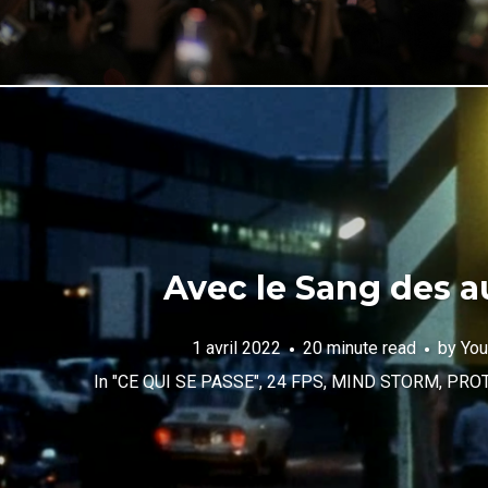
Avec le Sang des a
1 avril 2022
20 minute read
by
You
In
"CE QUI SE PASSE"
,
24 FPS
,
MIND STORM
,
PRO