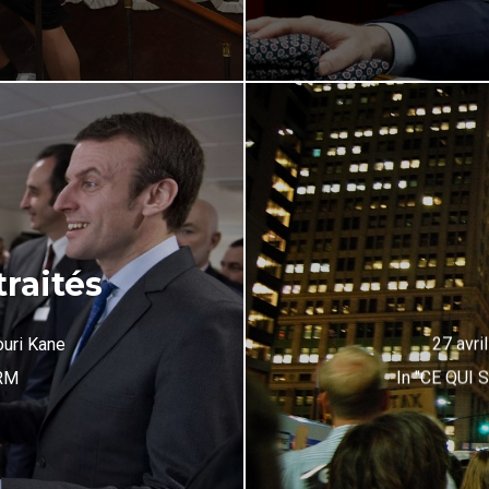
raités
ouri Kane
27 avri
RM
In
"CE QUI 