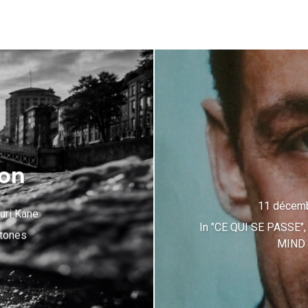
on
11 décem
uri Kane
In
"CE QUI SE PASSE"
tones
MIND