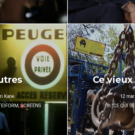
utres
Ce vieux
ri Kane
12 mar
TEIFORM
,
SCREENS
In
"CE QUI S