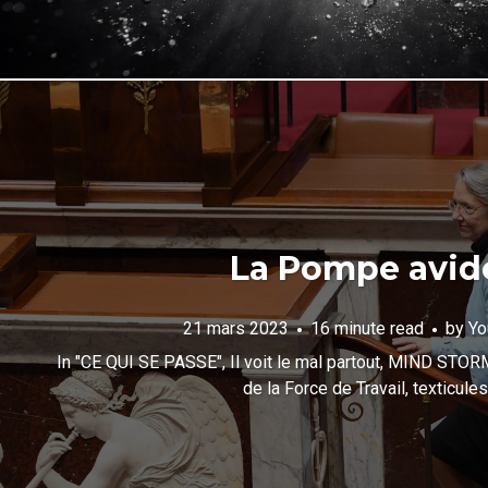
La Pompe avid
21 mars 2023
16 minute read
by
Yo
In
"CE QUI SE PASSE"
,
Il voit le mal partout
,
MIND STOR
de la Force de Travail
,
texticules