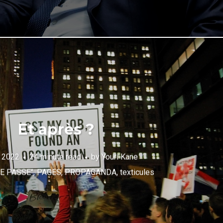
Et après ?
l 2022
24 minute read
by
Youri Kane
SE PASSE"
,
PAGES
,
PROPAGANDA
,
texticules