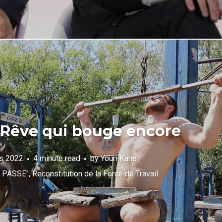
 Rêve qui bouge encore
s 2022
4 minute read
by
Youri Kane
E PASSE"
,
Reconstitution de la Force de Travail