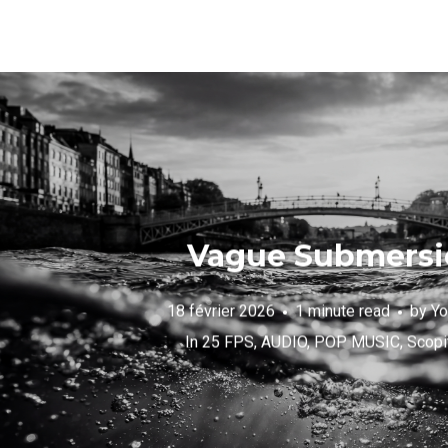
Vague Submersi
18 février 2026
1 minute read
by
Yo
In
25 FPS
,
AUDIO
,
POP MUSIC
,
Scopi