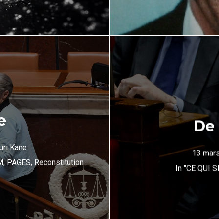
e
De 
uri Kane
13 mar
M
,
PAGES
,
Reconstitution
In
"CE QUI S