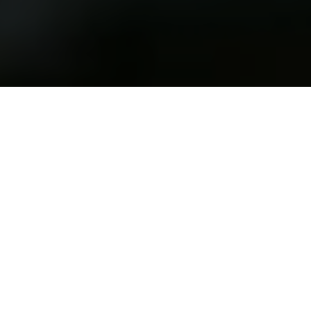
Ca fait un moment que je repousse le moment
d’aborder quelques uns des clips du duo electro
The Blaze, tant ils sont importants, tant il y aurait
pas mal de choses à en dire, tant ils constituent
un langage formel nouveau d’autant plus
puissant qu’il se nourrit d’expériences passées,
de références qui, jadis, appartenaient à une