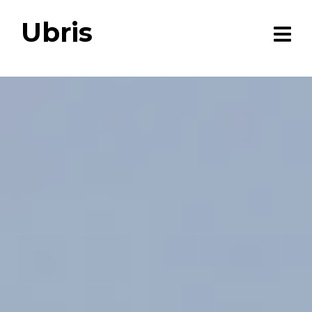
Ubris