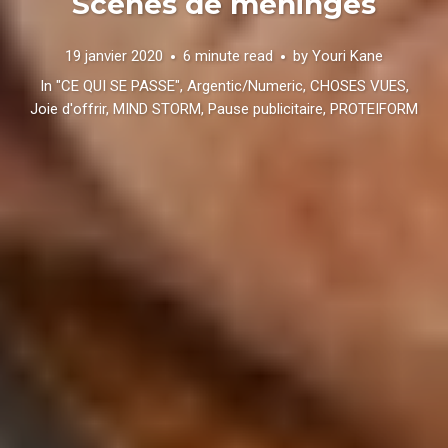
Scènes de méninges
19 janvier 2020
6 minute read
by
Youri Kane
In
"CE QUI SE PASSE"
,
Argentic/Numeric
,
CHOSES VUES
,
Joie d'offrir
,
MIND STORM
,
Pause publicitaire
,
PROTEIFORM