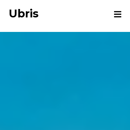
Ubris